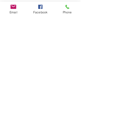
Email
Facebook
Phone
LA TEAM KINARMONIK
ERIC MALU MALU
FONDATEUR
DIRECTEUR PÉDAGOGIQUE
PRODUCTEUR
DÉVELOPEUR DE PROJET