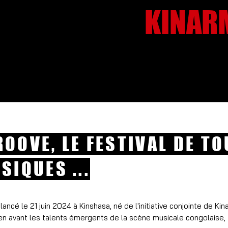
RE MUSICAL
KINAR
 FORMATION
PÔLE CRÉATION
PÔLE PRODUCTION
Nous sou
OOVE, LE FESTIVAL DE T
SIQUES ...
ancé le 21 juin 2024 à Kinshasa, né de l'initiative conjointe de Ki
en avant les talents émergents de la scène musicale congolaise, to