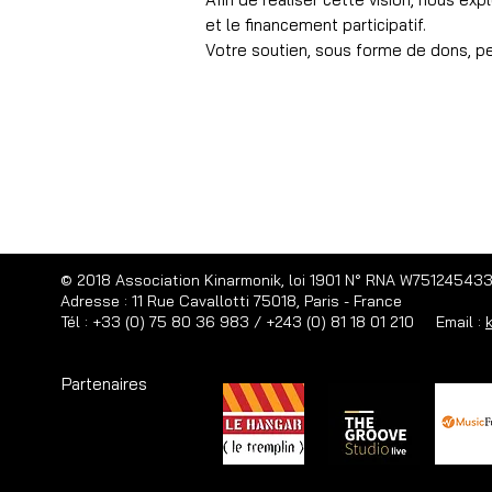
et le financement participatif.
Votre soutien, sous forme de dons, pe
© 2018 Association Kinarmonik, loi 1901 N° RNA W75124543
Adresse : 11 Rue Cavallotti 75018, Paris - France
Tél : +33 (0) 75 80 36 983 / +243 (0) 81 18 01 210 Email :
Partenaires