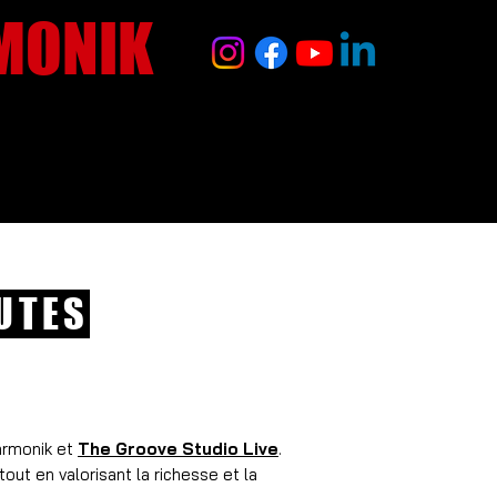
MONIK
tenir
Nous contacter
BLOG
OUTES
narmonik et
The Groove Studio Live
.
ut en valorisant la richesse et la