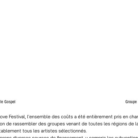
lle Gospel
Groupe 
oove Festival, l'ensemble des coûts a été entièrement pris en cha
ion de rassembler des groupes venant de toutes les régions de la 
tablement tous les artistes sélectionnés.
xplorons diverses sources de financement, y compris les subvention